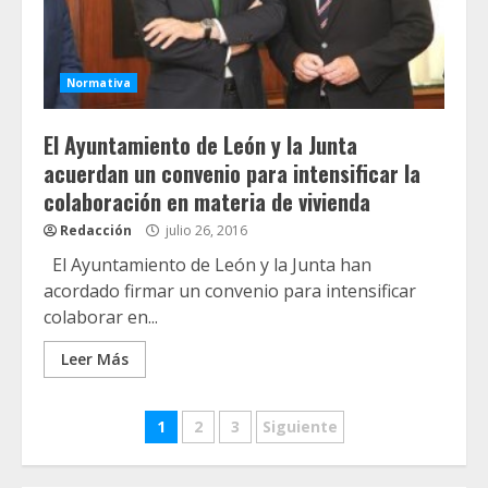
Normativa
El Ayuntamiento de León y la Junta
acuerdan un convenio para intensificar la
colaboración en materia de vivienda
Redacción
julio 26, 2016
El Ayuntamiento de León y la Junta han
acordado firmar un convenio para intensificar
colaborar en...
Leer Más
Navegación
1
2
3
Siguiente
de