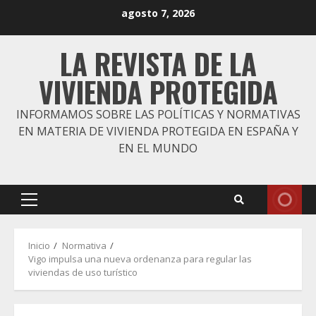
Saltar
agosto 7, 2026
al
contenido
LA REVISTA DE LA
VIVIENDA PROTEGIDA
INFORMAMOS SOBRE LAS POLÍTICAS Y NORMATIVAS
EN MATERIA DE VIVIENDA PROTEGIDA EN ESPAÑA Y
EN EL MUNDO
Menú
principal
Inicio
Normativa
Vigo impulsa una nueva ordenanza para regular las
viviendas de uso turístico