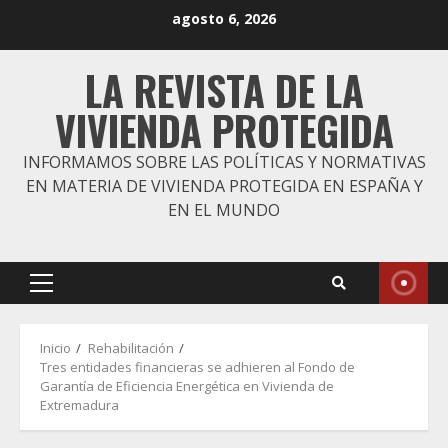
Saltar
agosto 6, 2026
al
contenido
LA REVISTA DE LA
VIVIENDA PROTEGIDA
INFORMAMOS SOBRE LAS POLÍTICAS Y NORMATIVAS
EN MATERIA DE VIVIENDA PROTEGIDA EN ESPAÑA Y
EN EL MUNDO
Menú
principal
Inicio
Rehabilitación
Tres entidades financieras se adhieren al Fondo de
Garantía de Eficiencia Energética en Vivienda de
Extremadura