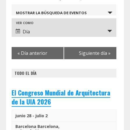
Navegación
MOSTRAR LA BÚSQUEDA DE EVENTOS
de
Navegación
VER COMO
búsqueda
Día
de
y
vistas
de
vistas
«
Día anterior
Siguiente día
»
Evento
de
TODO EL DÍA
Eventos
El Congreso Mundial de Arquitectura
de la UIA 2026
junio 28
-
julio 2
Barcelona
Barcelona
,