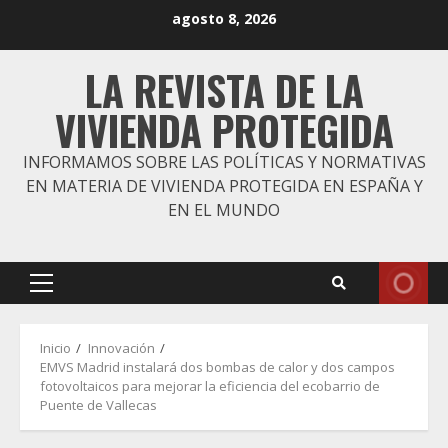
Saltar
agosto 8, 2026
al
contenido
LA REVISTA DE LA
VIVIENDA PROTEGIDA
INFORMAMOS SOBRE LAS POLÍTICAS Y NORMATIVAS
EN MATERIA DE VIVIENDA PROTEGIDA EN ESPAÑA Y
EN EL MUNDO
Menú
principal
Inicio
Innovación
EMVS Madrid instalará dos bombas de calor y dos campos
fotovoltaicos para mejorar la eficiencia del ecobarrio de
Puente de Vallecas