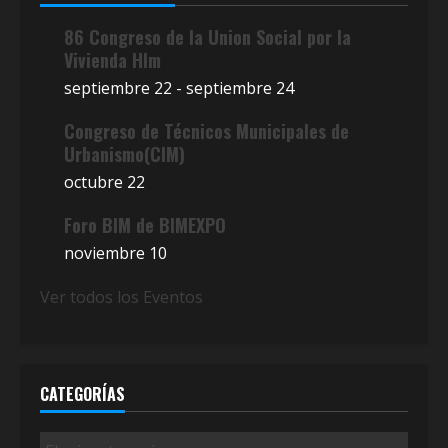
86 Congreso de la Union Social por la
Vivienda Hlm
septiembre 22
-
septiembre 24
Congreso de Técnicos Municipales de
Urbanismo(CIM)
octubre 22
Foro BIM de BIMEXPO
noviembre 10
Ver todos los Eventos
CATEGORÍAS
Categorías