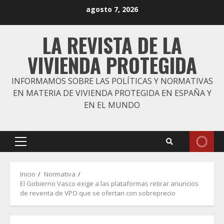
Saltar
agosto 7, 2026
al
contenido
LA REVISTA DE LA
VIVIENDA PROTEGIDA
INFORMAMOS SOBRE LAS POLÍTICAS Y NORMATIVAS
EN MATERIA DE VIVIENDA PROTEGIDA EN ESPAÑA Y
EN EL MUNDO
Menú
principal
Inicio
Normativa
El Gobierno Vasco exige a las plataformas retirar anuncios
de reventa de VPO que se ofertan con sobreprecio