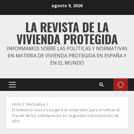
Saltar
agosto 9, 2026
al
contenido
LA REVISTA DE LA
VIVIENDA PROTEGIDA
INFORMAMOS SOBRE LAS POLÍTICAS Y NORMATIVAS
EN MATERIA DE VIVIENDA PROTEGIDA EN ESPAÑA Y
EN EL MUNDO
Menú
principal
Inicio
Normativa
El Gobierno Vasco escogerá al comprador para erradicar el
fraude de los sobreprecios en segundas transmisiones de
VPO